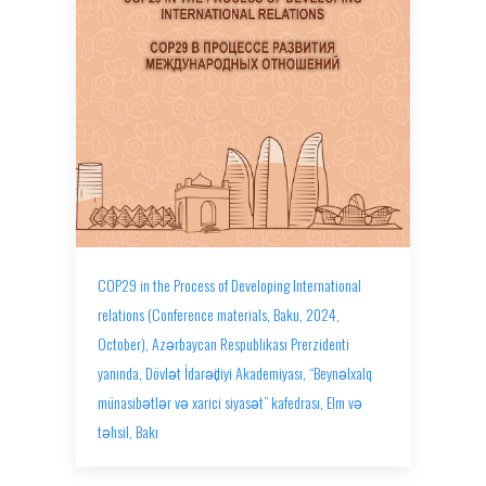
COP29 in the Process of Developing International
relations (Conference materials, Baku, 2024,
October), Azǝrbaycan Respublikası Prerzidenti
yanında, Dövlǝt İdarǝҫiliyi Akademiyası, “Beynǝlxalq
münasibǝtlǝr vǝ xarici siyasǝt” kafedrası, Elm vǝ
tǝhsil, Bakı