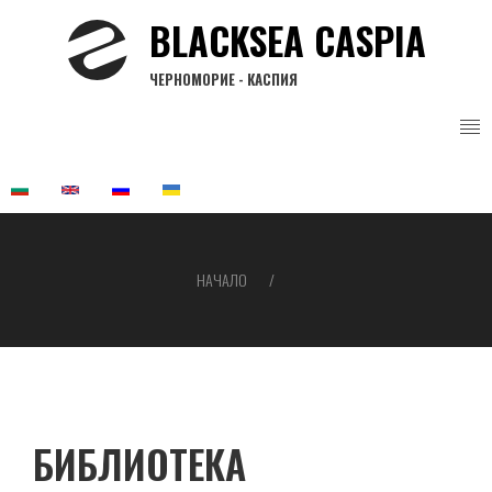
Премини
BLACKSEA CASPIA
към
основното
ЧЕРНОМОРИЕ - КАСПИЯ
съдържание
НАЧАЛО
Breadcrumb
БИБЛИОТЕКА