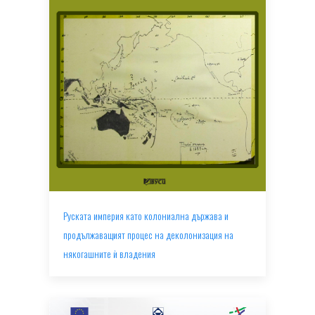
Руската империя като колониална държава и
продължаващият процес на деколонизация на
някогашните ѝ владения