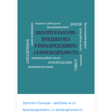
Заплатите в България – проблемът не е в
преразпределението, а в производителността