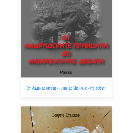
От Мадридските принципи до Мюнхенските дебати