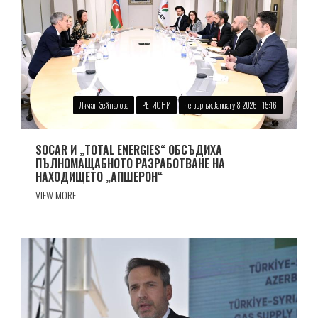
Ляман Зейналова
РЕГИОНИ
четвъртък, January 8, 2026 - 15:16
SOCAR И „TOTAL ENERGIES“ ОБСЪДИХА
ПЪЛНОМАЩАБНОТО РАЗРАБОТВАНЕ НА
НАХОДИЩЕТО „АПШЕРОН“
VIEW MORE