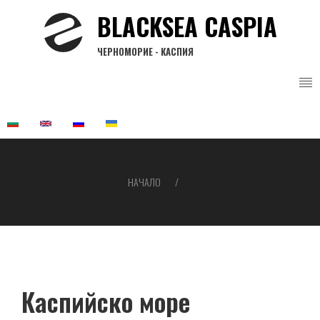
Премини
BLACKSEA CASPIA
към
основното
ЧЕРНОМОРИЕ - КАСПИЯ
съдържание
НАЧАЛО
Breadcrumb
Каспийско море