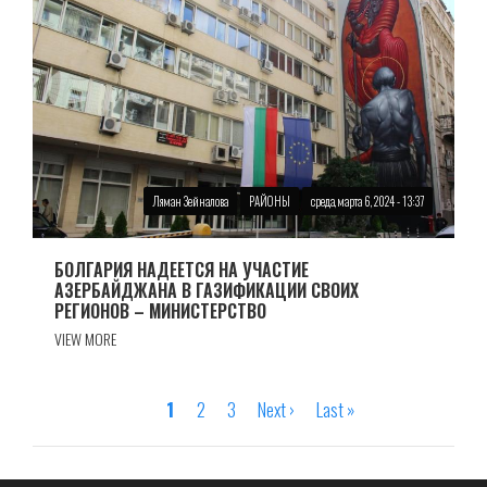
Ляман Зейналова
РАЙОНЫ
среда, марта 6, 2024 - 13:37
БОЛГАРИЯ НАДЕЕТСЯ НА УЧАСТИЕ
АЗЕРБАЙДЖАНА В ГАЗИФИКАЦИИ СВОИХ
РЕГИОНОВ – МИНИСТЕРСТВО
VIEW MORE
Страница
1
Страница
2
Страница
3
Следующая
Next ›
Последняя
Last »
Нумерация
страница
страница
страниц