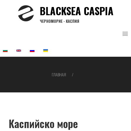
Перейти
BLACKSEA CASPIA
к
основному
ЧЕРНОМОРИЕ - КАСПИЯ
содержанию
ГЛАВНАЯ
Строка
навигации
Каспийско море