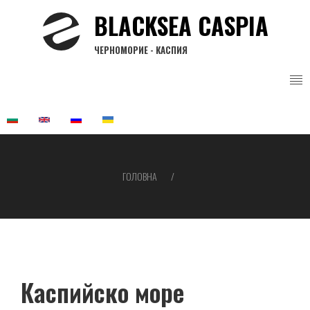
Перейти
BLACKSEA CASPIA
до
основного
ЧЕРНОМОРИЕ - КАСПИЯ
вмісту
ГОЛОВНА
Рядок
навіґації
Каспийско море