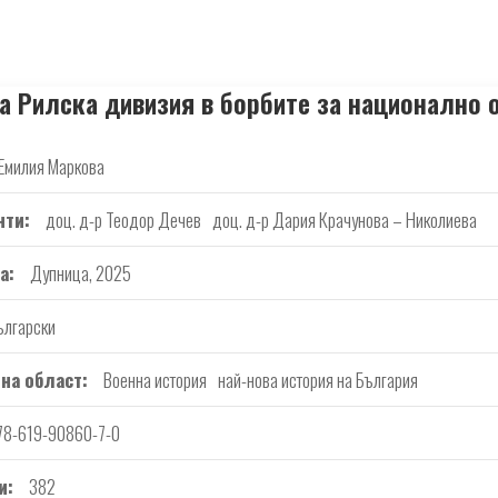
на Рилска дивизия в борбите за национално 
Емилия Маркова
нти
доц. д-р Теодор Дечев
доц. д-р Дария Крачунова – Николиева
а
Дупница, 2025
ългарски
на област
Военна история
най-нова история на България
78-619-90860-7-0
и
382