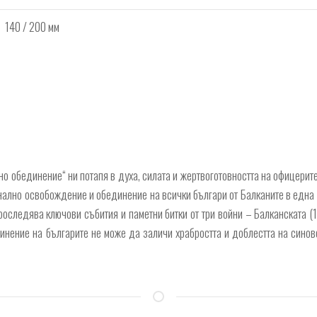
140 / 200 мм
о обединение“ ни потапя в духа, силата и жертвоготовността на офицерите
онално освобождение и обединение на всички българи от Балканите в една
роследява ключови събития и паметни битки от три войни – Балканската (
нение на българите не може да заличи храбростта и доблестта на синове