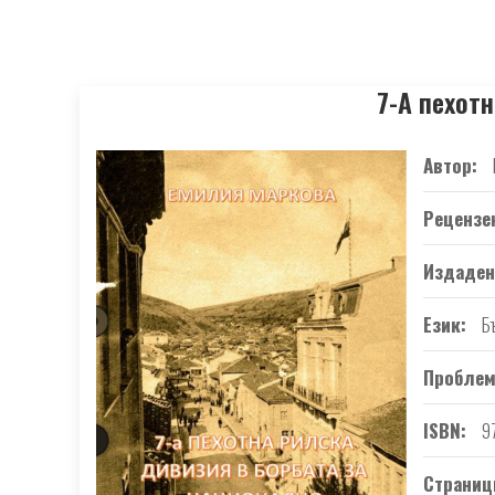
7-А пехот
Автор
Рецензе
Издаден
Език
Б
Проблем
ISBN
9
Страниц