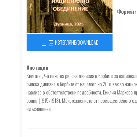
Формат
ИЗТЕГЛЯНЕ/DOWNLOAD
Анотация
Книгата „7-а пехотна рилска дивизия в борбите за националн
рилска дивизия в борбите от началото на 20-и век за наци
навлиза в обстоятелствени подробности, Емилия Маркова п
война (1915-1918). Мъкотежнението от неосъщественото еди
вдъхновение.