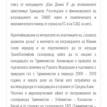
стига от находището „Шах Дениз ІІ” до италианското
пристанище Бриндизи. Разгледано е финансирането на
изграждането на TANAP, както и политическата и
икономическата помощ от страна на ЕС и на САЩ за него.
Идентифицирани са интересите на участниците на „газовата
шахматна дъска” в контекста на изграждането на Южния
газов коридор и на перспективата да се изгради
ТрансКаспийски газопровод, който да го свърже с
находищата на Туркменистан. Анализиран е провалът на
търговската политика на Руската Федерация в търговията с
природен газ с Туркменистан в периода 2009 – 2019
година и новата роля на Китай като потребител на
въглеводороди от находищата в страните от Средна Азия.
Посочен е миротворческият ефект от построяването на
газопровода Тукменистан – Узбекистан – Казахстан –
Китай и от строежа на газопровода TAPI (Туркменистан –