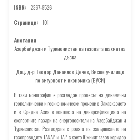
ISBN
2367-8526
Страници
101
Анотация
Азербайджан и Туркменистан на газовата шахматна
дъска
Доц. д-р Теодор Данаилов Дечев, Висше училище
по сигурност и икономика (ВУСИ)
В тази монография е разгледан процесът на динамични
геополитически и геоикономически промени в Закавказието
и в Средна Азия в контекста на диверсификацията на
експортните пазари на енергоносители на Азербайджан и
Туркменистан. Разгледана е ролята на завършването на
газопроводите TANAP и TAP, с което Южният газов коридор