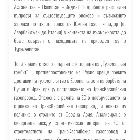
Афганистан – Пакистан – Индия). Подробно е разгледан
въпросът за съществуващите рискове и възможните
заплахи по цялото трасе на Южния газов коридор (от
Азербайджан до Италия) в контекста на възможността да
бъде свързан с находищата на природен газ в
Туркменистан.
Този анализ е тясно свързан с историята на „Туркменския
гамбит” – противопоставянето на Русия срещу преките
доставки на туркменски газ в Европа, както и на борбата на
Русия и Иран срещу построяването на ТрансКаспийския
газопровод. Откроена е ролята на ЕС в насърчаването на
строежа на ТрансКаспийския газопровод и новата му
политика в страните от Средна Азия. Анализирана е
синергията между стратегическия интерес на ЕС от
строителството на ТрансКаспийския газопровод и
търговския интерес на Китай от участие в строителството му.