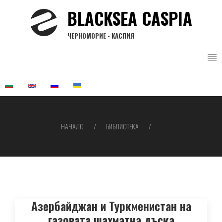
Премини
BLACKSEA CASPIA
към
основното
ЧЕРНОМОРИЕ - КАСПИЯ
съдържание
НАЧАЛО
БИБЛИОТЕКА
Breadcrumb
Азербайджан и Туркменистан на
газовата шахматна дъска