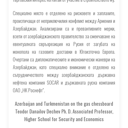
Специално място е отделено на рисковете и заплахите,
произтичащи от неприключилия конфликт между Армения и
Азербайджан. Анализирани са и превантивните мерки,
взети от азербайджанското правителство за смекчаване на
евентуалната свръхреакция на Русия от загубата на
монопола на газовите доставки в Югоизточна Европа.
Очертани са дипломатическите и икономически маневри на
Азербайджан, като специално внимание е отделено на
сътрудничеството между азербайджанската държавна
нефтена компания SOCAR и държавната руска компания
ОАО „НК Роснефт”.
Azerbaijan and Turkmenistan on the gas chessboard
Teodor Danailov Dechev Ph. D. Associated Professor,
Higher School for Security and Economics