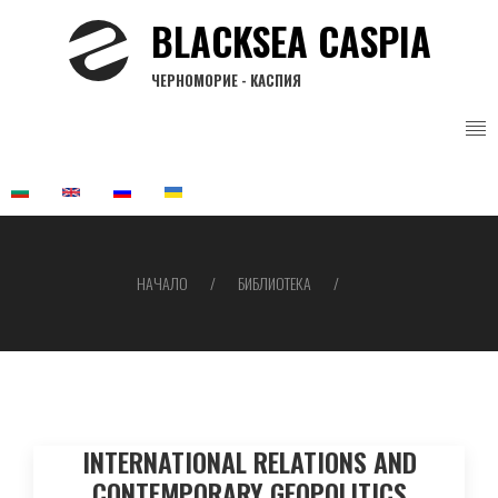
Премини
BLACKSEA CASPIA
към
основното
ЧЕРНОМОРИЕ - КАСПИЯ
съдържание
НАЧАЛО
БИБЛИОТЕКА
Breadcrumb
INTERNATIONAL RELATIONS AND
CONTEMPORARY GEOPOLITICS