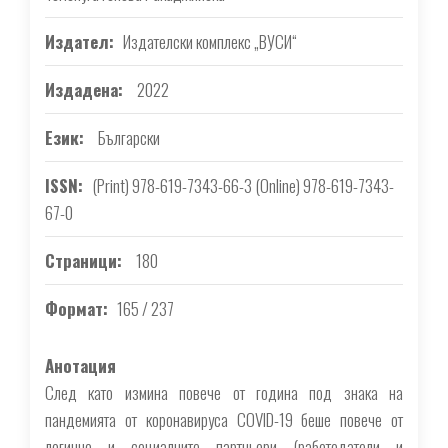
Издател
Издателски комплекс „ВУСИ“
Издадена
2022
Език
Български
ISSN
(Print) 978-619-7343-66-3 (Online) 978-619-7343-
67-0
Страници
180
Формат
165 / 237
Анотация
След като измина повече от година под знака на
пандемията от коронавируса COVID-19 беше повече от
логично и социалните партньори (работодатели и