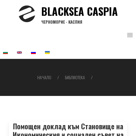
Премини
BLACKSEA CASPIA
към
основното
ЧЕРНОМОРИЕ - КАСПИЯ
съдържание
НАЧАЛО
БИБЛИОТЕКА
Breadcrumb
Помощен доклад към Становище на
Икономическия и социален съвет на