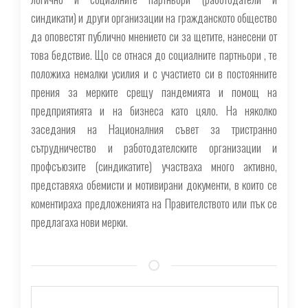
синдикати) и други организации на гражданското общество
да оповестят публично мнението си за щетите, нанесени от
това бедствие. Що се отнася до социалните партньори , те
положиха немалки усилия и с участието си в постоянните
прения за мерките срещу пандемията и помощ на
предприятията и на бизнеса като цяло. На няколко
заседания на Националния съвет за тристранно
сътрудничество и работодателските организации и
профсъюзите (синдикатите) участваха много активно,
представяха обемисти и мотивирани документи, в които се
коментираха предложенията на Правителството или пък се
предлагаха нови мерки.