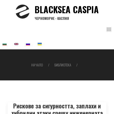
Премини
BLACKSEA CASPIA
към
основното
ЧЕРНОМОРИЕ - КАСПИЯ
съдържание
НАЧАЛО
БИБЛИОТЕКА
Breadcrumb
Рискове за сигурността, заплахи и
хибридни атаки срещу инженерната