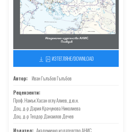
ИЗТЕГЛЯНЕ/DOWNLOAD
Автор
Иван Гълъбов Гълъбов
Рецензенти
Проф. Намък Хасан оглу Алиев, д.ю.н.
Доц. д-р Дария Крачунова Николиева
Доц. д-р Теодор Данаилов Дечев
Издател
Академично издателство АНИС