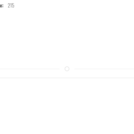
и
215