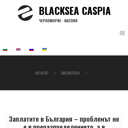
Премини
BLACKSEA CASPIA
към
основното
ЧЕРНОМОРИЕ - КАСПИЯ
съдържание
НАЧАЛО
БИБЛИОТЕКА
Breadcrumb
Заплатите в България – проблемът не
е в преразпределението, а в