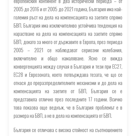
европейския континент в два исторически периода – от
2005 до 2016 и от 2005 до 2021 година, България има най-
големия ръст на дела на компенсацията на заетите спрямо
БВП. България има изключителнво устойчива тенденция на
нарастване на дела на компенсацията на заетите спрямо
БВП, докато за много от държавите в Европа, през периода
2005 – 2021 се наблюдават сериозни колебания,
включително и общо намаляване. Ясно се вижда
конвергенцията между случая в България и тези при ЕС27,
ЕС28 и Еврозоната, което потвърждава тезата, че що се
отнася до преразпределителните механизми и до дела на
компенсацията на заетите от БВП, България се е
представила отлично през последните 17 години. Всичко
това показва още веднъж, че в България проблемът е в
размера на БВП, а не в дела на компенсацията от БВП.
България се отличава с висока стойност на съотношението