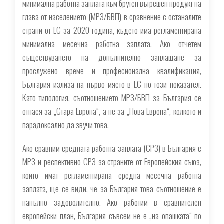
минимална работна заплата към брутен вътрешен продукт на
глава от населението (МРЗ/БВП) в сравнение с останалите
страни от ЕС за 2020 година, където има регламентирана
минимална месечна работна заплата. Ако отчетем
съществуването на допълнително заплащане за
прослужено време и професионална квалификация,
България излиза на първо място в ЕС по този показател.
Като типология, съотношението МРЗ/БВП за България се
отнася за „Стара Европа“, а не за „Нова Европа“, колкото и
парадоксално да звучи това.
Ако сравним средната работна заплата (СРЗ) в България с
МРЗ и респективно СРЗ за страните от Европейския съюз,
които имат регламентирана средна месечна работна
заплата, ще се види, че за България това съотношение е
напълно задоволително. Ако работим в сравнителен
европейски план, България съвсем не е „на опашката“ по