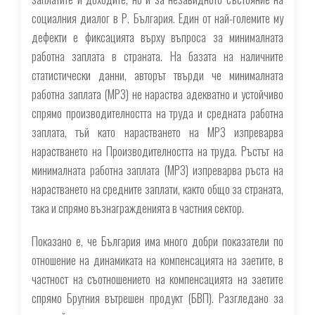
социалния диалог в Р. България. Един от най-големите му
дефекти е фиксацията върху въпроса за минималната
работна заплата в страната. На базата на наличните
статистически данни, авторът твърди че минималната
работна заплата (МРЗ) не нараства адекватно и устойчиво
спрямо производителността на труда и средната работна
заплата, тъй като нарастването на МРЗ изпреварва
нарастването на Производителността на труда. Ръстът на
минималната работна заплата (МРЗ) изпреварва ръста на
нарастването на средните заплати, както общо за страната,
така и спрямо възнагражденията в частния сектор.
Показано е, че България има много добри показатели по
отношение на динамиката на компенсацията на заетите, в
частност на съотношението на компенсацията на заетите
спрямо Брутния вътрешен продукт (БВП). Разгледано за