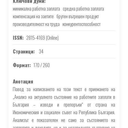
Ключови думи
минимална работна заплата
средна работна заплата
компенсация на заетите
брутен вътрешен продукт
производителност на труда
конкурентоспособност
ISSN
2815-4169 (Online)
Страници
34
Формат
170 / 260
Анотация
Повод за написването на този текст е приемането на
„Анализ на актуалното състояние на работните заплати в
България – изводи и препоръки“ от страна на
Икономическия и социален съвет на Република България.
Анализът е показателен не само за състоянието на
заплатите и доходите, но и за незавидното състояние на