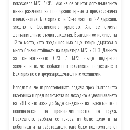
показателя МРЗ / СРЗ. Ако не се отчитат допълнителните
възнаграждения за прослужено време и професионална
квалификация, България е на 13-то място от 22 държави,
заедно с Обединеното кралство. Ако се отчетат
допълнителните възнаграждения, България се изкачва на
12-то място, като преди нея има още четири държави с
много близки стойности на парметъра МРЗ / СРЗ. Данните
за съотношението СРЗ / МРЗ също подкрепят
заключението, че проблемът в политиката по доходите в
България не е в преразпределителните механизми.
Изводът е, че първостепенната задача през българската
икономика и пред политиката по доходите е увеличаването
на БВП, което може да бъде следствие на първо място от
повишаването на производителността на труда.
Последното, разбира се трябва да бъде дело и на
работници и на работодатели, като бъде подпомагано от