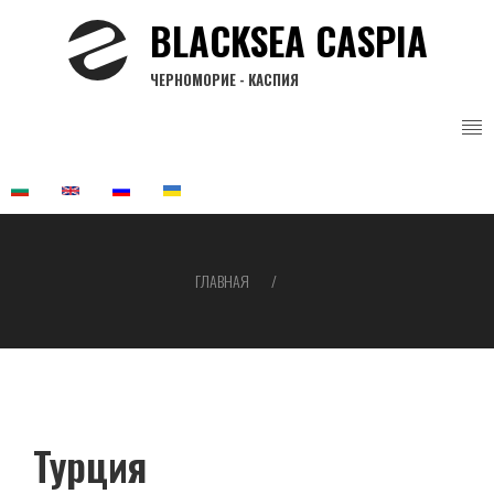
Перейти
BLACKSEA CASPIA
к
основному
ЧЕРНОМОРИЕ - КАСПИЯ
содержанию
ГЛАВНАЯ
Строка
навигации
Турция